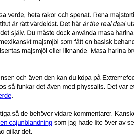
sa verde, heta räkor och spenat. Rena majstortil
itut är rätt värdelöst. Det här är
the real deal
uta
det själv. Du måste dock använda masa harina, 
tt mexikanskt majsmjöl som fått en basisk behand
Risentas majsmjöl eller liknande. Masa harina b
ensen och även den kan du köpa på Extremefood
tillos så funkar det även med physsalis. Det var e
erde
.
stiga så de behöver vidare kommentarer. Kanske
e
en cajunblandning
som jag hade lite över av sed
 gillar det.