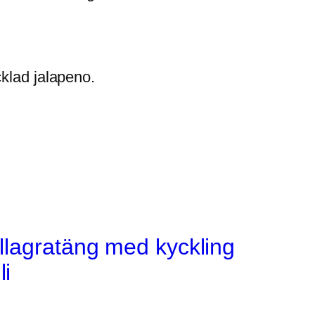
cklad jalapeno.
illagratäng med kyckling
li