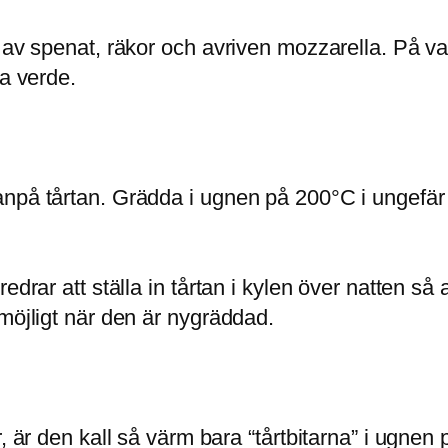
 av spenat, räkor och avriven mozzarella. På var
sa verde.
npå tårtan. Grädda i ugnen på 200°C i ungefär 1
drar att ställa in tårtan i kylen över natten så a
möjligt när den är nygräddad.
, är den kall så värm bara “tårtbitarna” i ugnen