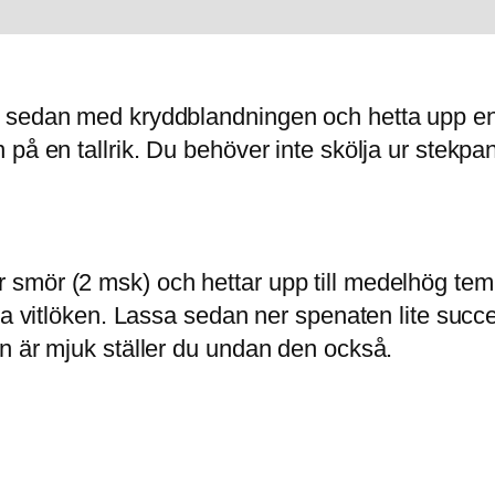
m sedan med kryddblandningen och hetta upp e
på en tallrik. Du behöver inte skölja ur stekpa
mör (2 msk) och hettar upp till medelhög tempe
nna vitlöken. Lassa sedan ner spenaten lite suc
n är mjuk ställer du undan den också.