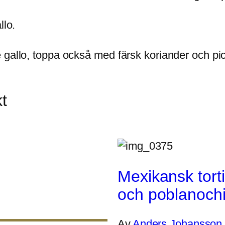
llo.
 gallo, toppa också med färsk koriander och pi
t
Mexikansk tort
och poblanochi
Av
Anders Johansson