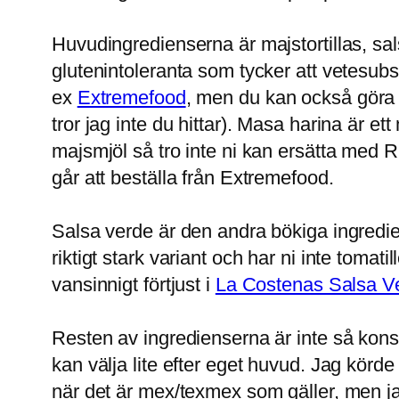
Huvudingredienserna är majstortillas, sal
glutenintoleranta som tycker att vetesubst
ex
Extremefood
, men du kan också göra 
tror jag inte du hittar). Masa harina är e
majsmjöl så tro inte ni kan ersätta med 
går att beställa från Extremefood.
Salsa verde är den andra bökiga ingredi
riktigt stark variant och har ni inte toma
vansinnigt förtjust i
La Costenas Salsa V
Resten av ingredienserna är inte så kon
kan välja lite efter eget huvud. Jag körd
när det är mex/texmex som gäller, men jag