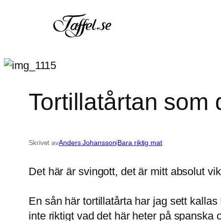
Hoppa
till
innehåll
Tortillatårtan som 
Skrivet av
Anders Johansson
i
Bara riktig mat
Det här är svingott, det är mitt absolut v
En sån här tortillatårta har jag sett kal
inte riktigt vad det här heter på spanska oc