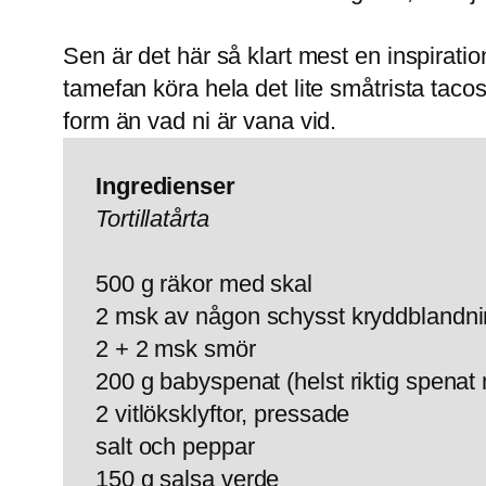
Sen är det här så klart mest en inspirati
tamefan köra hela det lite småtrista taco
form än vad ni är vana vid.
Ingredienser
Tortillatårta
500 g räkor med skal
2 msk av någon schysst kryddblandni
2 + 2 msk smör
200 g babyspenat (helst riktig spenat m
2 vitlöksklyftor, pressade
salt och peppar
150 g salsa verde