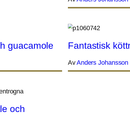
ch guacamole
Fantastisk köt
Av
Anders Johansson
le och