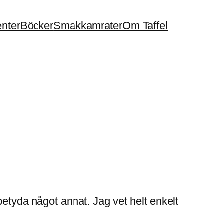
enter
Böcker
Smakkamrater
Om Taffel
betyda något annat. Jag vet helt enkelt