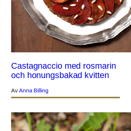
Castagnaccio med rosmarin
och honungsbakad kvitten
Av
Anna Billing