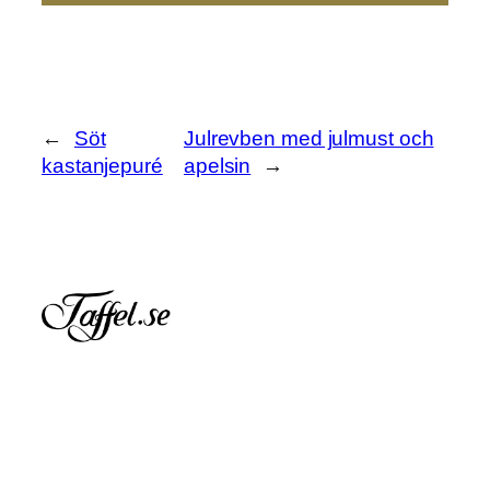
←
Söt
Julrevben med julmust och
kastanjepuré
apelsin
→