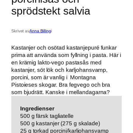
sprödstekt salvia
Skrivet av
Anna Billing
i
Kastanjer och osötad kastanjepuré funkar
prima att använda som fyllning i pasta. Här i
en krämig lakto-vego pastasås med
kastanjer, söt lök och karljohansvamp,
porcini, som är vanlig i Montagna
Pistoieses skogar. Bra fegvego och bra
som bjudrätt. Kanske i mellandagarna?
Ingredienser
500 g färsk tagliatelle
500 g kastanjer (275 g skalade)
25 g torkad porcini/karljohansvamp