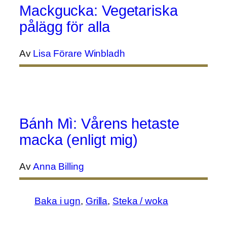
Mackgucka: Vegetariska
pålägg för alla
Av
Lisa Förare Winbladh
Bánh Mì: Vårens hetaste
macka (enligt mig)
Av
Anna Billing
Baka i ugn
, 
Grilla
, 
Steka / woka