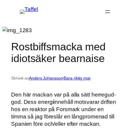
Hoppa
till
innehåll
Rostbiffsmacka med
idiotsäker bearnaise
Skrivet av
Anders Johansson
i
Bara riktig mat
Den här mackan var på alla sätt herregud-
god. Dess energiinnehåll motsvarar driften
hos en reaktor på Forsmark under en
timma så jag föreslår en långpromenad till
Spanien före och/eller efter mackan.