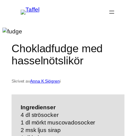
Hoppa
till
innehåll
Chokladfudge med
hasselnötslikör
Skrivet av
Anna K Sjögren
i
Ingredienser
4 dl strösocker
1 dl mörkt muscovadosocker
2 msk ljus sirap