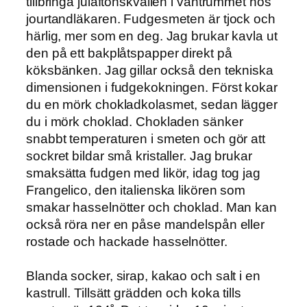
tillbringa julaftonskvällen i väntrummet hos
jourtandläkaren. Fudgesmeten är tjock och
härlig, mer som en deg. Jag brukar kavla ut
den på ett bakplåtspapper direkt på
köksbänken. Jag gillar också den tekniska
dimensionen i fudgekokningen. Först kokar
du en mörk chokladkolasmet, sedan lägger
du i mörk choklad. Chokladen sänker
snabbt temperaturen i smeten och gör att
sockret bildar små kristaller. Jag brukar
smaksätta fudgen med likör, idag tog jag
Frangelico, den italienska likören som
smakar hasselnötter och choklad. Man kan
också röra ner en påse mandelspån eller
rostade och hackade hasselnötter.
Blanda socker, sirap, kakao och salt i en
kastrull. Tillsätt grädden och koka tills