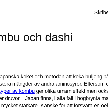
Skrib
mbu och dashi
 japanska köket och metoden att koka buljong på
stora mängder av andra aminosyror. Eftersom de
 typer av kombu
ger olika umamieffekt men också
 druvor. I Japan finns, i alla fall i högbrynta 
gt mycket starkare. Kanske för att försvara en 