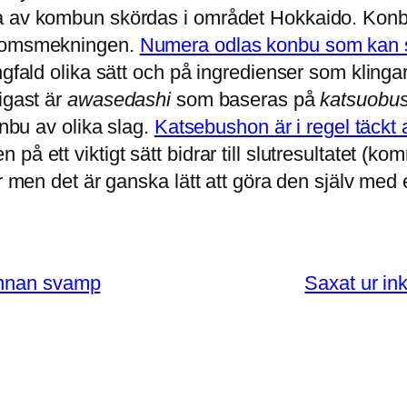
a av kombun skördas i området Hokkaido. Konbu
 gomsmekningen.
Numera odlas konbu som kan sk
ångfald olika sätt och på ingredienser som klin
igast är
awasedashi
som baseras på
katsuobus
onbu av olika slag.
Katsebushon är i regel täckt 
å ett viktigt sätt bidrar till slutresultatet (ko
r men det är ganska lätt att göra den själv med 
annan svamp
Saxat ur ink