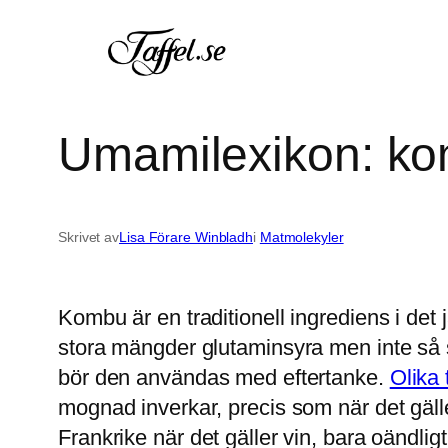
Hoppa
till
innehåll
Umamilexikon: ko
Skrivet av
Lisa Förare Winbladh
i
Matmolekyler
Kombu är en traditionell ingrediens i det
stora mängder glutaminsyra men inte så 
bör den användas med eftertanke.
Olika
mognad inverkar, precis som när det gäller
Frankrike när det gäller vin, bara oändli