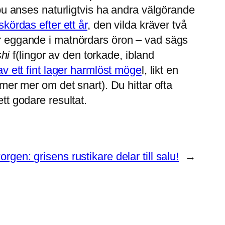
 anses naturligtvis ha andra välgörande
ördas efter ett år
, den vilda kräver två
gar eggande i matnördars öron – vad sägs
hi
f(lingor av den torkade, ibland
av ett fint lager harmlöst möge
l, likt en
mmer mer om det snart). Du hittar ofta
ett godare resultat.
orgen: grisens rustikare delar till salu!
→