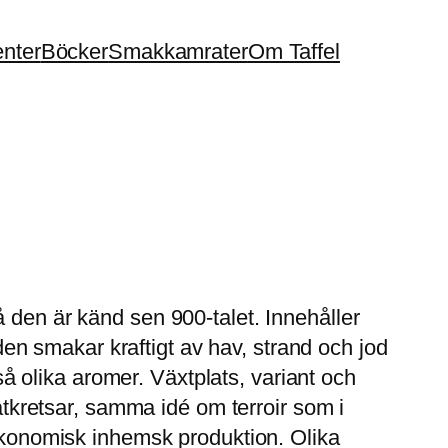
enter
Böcker
Smakkamrater
Om Taffel
 den är känd sen 900-talet. Innehåller
n smakar kraftigt av hav, strand och jod
 olika aromer. Växtplats, variant och
matkretsar, samma idé om terroir som i
oekonomisk inhemsk produktion. Olika