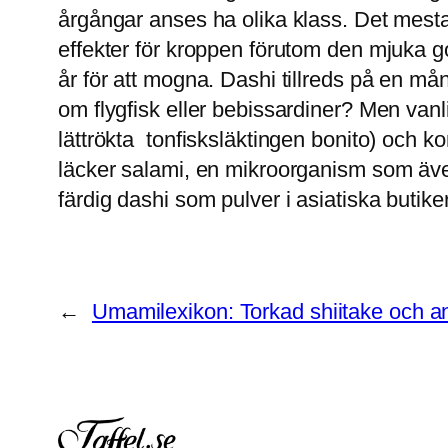
årgångar anses ha olika klass. Det mest
effekter för kroppen förutom den mjuka
år för att mogna. Dashi tillreds på en m
om flygfisk eller bebissardiner? Men vanl
lättrökta tonfisksläktingen bonito) och k
läcker salami, en mikroorganism som även p
färdig dashi som pulver i asiatiska butike
←
Umamilexikon: Torkad shiitake och 