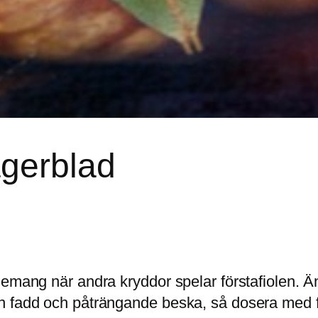
gerblad
jemang när andra kryddor spelar förstafiolen. Ä
en fadd och påträngande beska, så dosera med 