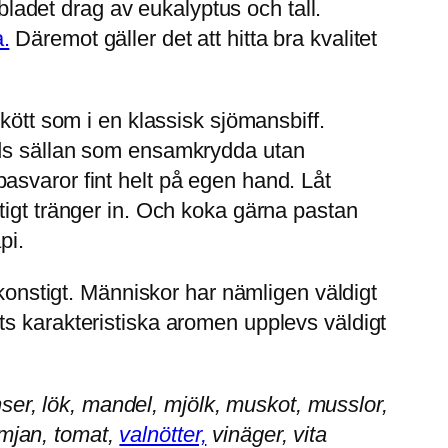
adet drag av eukalyptus och tall.
a.
Däremot gäller det att hitta bra kvalitet
kött som i en klassisk sjömansbiff.
nds sällan som ensamkrydda utan
asvaror fint helt på egen hand. Låt
tigt tränger in. Och koka gärna pastan
pi.
 konstigt. Människor har nämligen väldigt
ts karakteristiska aromen upplevs väldigt
nser, lök, mandel, mjölk, muskot, musslor,
imjan, tomat,
valnötter,
vinäger, vita