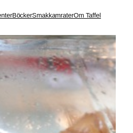
enter
Böcker
Smakkamrater
Om Taffel