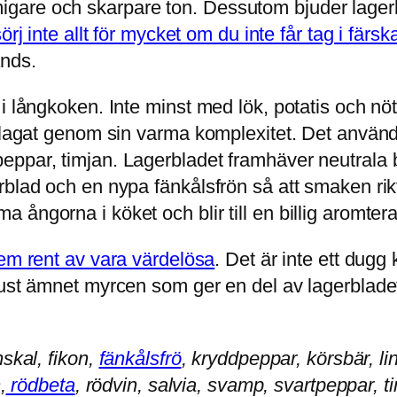
are och skarpare ton. Dessutom bjuder lagerbl
örj inte allt för mycket om du inte får tag i färsk
nds.
i långkoken. Inte minst med lök, potatis och nöt
av lagat genom sin varma komplexitet. Det anvä
ppar, timjan. Lagerbladet framhäver neutrala b
rblad och en nypa fänkålsfrön så att smaken rik
ångorna i köket och blir till en billig aromtera
em rent av vara värdelösa
. Det är inte ett dugg
Just ämnet myrcen som ger en del av lagerblade
nskal, fikon,
fänkålsfrö
, kryddpeppar, körsbär, li
,
rödbeta
, rödvin, salvia, svamp, svartpeppar, t