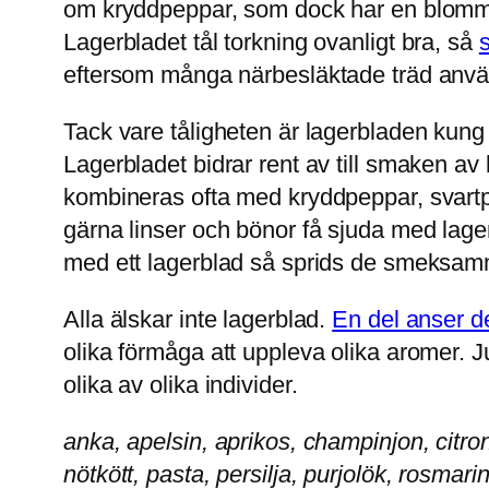
om kryddpeppar, som dock har en blommig
Lagerbladet tål torkning ovanligt bra, så
s
eftersom många närbesläktade träd anvä
Tack vare tåligheten är lagerbladen kung 
Lagerbladet bidrar rent av till smaken 
kombineras ofta med kryddpeppar, svartpe
gärna linser och bönor få sjuda med lage
med ett lagerblad så sprids de smeksamma 
Alla älskar inte lagerblad.
En del anser d
olika förmåga att uppleva olika aromer. 
olika av olika individer.
anka, apelsin, aprikos, champinjon, citro
nötkött, pasta, persilja, purjolök, rosmarin