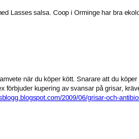
é med Lasses salsa. Coop i Orminge har bra ekolo
samvete när du köper kött. Snarare att du köper 
ex förbjuder kupering av svansar på grisar, kräv
asblogg.blogspot.com/2009/06/grisar-och-antibio