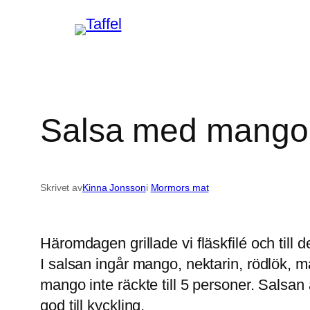
Hoppa
till
innehåll
Salsa med mango
Skrivet av
Kinna Jonsson
i
Mormors mat
Häromdagen grillade vi fläskfilé och till 
I salsan ingår mango, nektarin, rödlök, m
mango inte räckte till 5 personer. Salsan ä
god till kyckling.