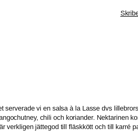
Skrib
det serverade vi en salsa à la Lasse dvs lillebr
angochutney, chili och koriander. Nektarinen ko
r verkligen jättegod till fläskkött och till karr