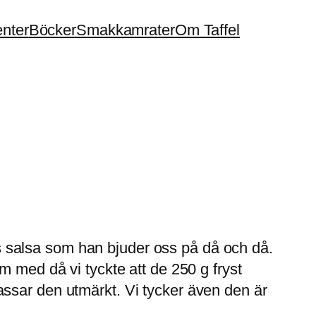
enter
Böcker
Smakkamrater
Om Taffel
ors salsa som han bjuder oss på då och då.
m med då vi tyckte att de 250 g fryst
é passar den utmärkt. Vi tycker även den är