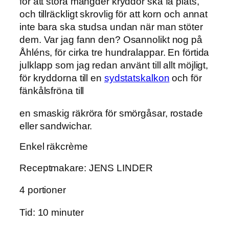
för att stora mängder kryddor ska få plats,
och tillräckligt skrovlig för att korn och annat
inte bara ska studsa undan när man stöter
dem. Var jag fann den? Osannolikt nog på
Åhléns, för cirka tre hundralappar. En förtida
julklapp som jag redan använt till allt möjligt,
för kryddorna till en
sydstatskalkon
och för
fänkålsfröna till
en smaskig räkröra för smörgåsar, rostade
eller sandwichar.
Enkel räkcrème
Receptmakare: JENS LINDER
4 portioner
Tid: 10 minuter