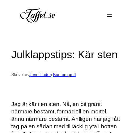
Hoppa
till
innehåll
Julklappstips: Kär sten
Skrivet av
Jens Linder
i
Kort om gott
Jag är kär i en sten. Nå, en bit granit
närmare bestämt, formad till en mortel,
ännu närmare bestämt. Äntligen har jag fått
tag på en sådan med tillräcklig yta i botten