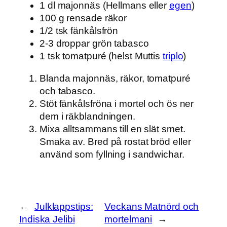
1 dl majonnäs (Hellmans eller
egen
)
100 g rensade räkor
1/2 tsk fänkålsfrön
2-3 droppar grön tabasco
1 tsk tomatpuré (helst Muttis
triplo
)
Blanda majonnäs, räkor, tomatpuré
och tabasco.
Stöt fänkålsfröna i mortel och ös ner
dem i räkblandningen.
Mixa alltsammans till en slät smet.
Smaka av. Bred på rostat bröd eller
använd som fyllning i sandwichar.
←
Julklappstips:
Veckans Matnörd och
Indiska Jelibi
mortelmani
→