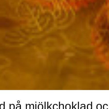
lad på mjölkchoklad o