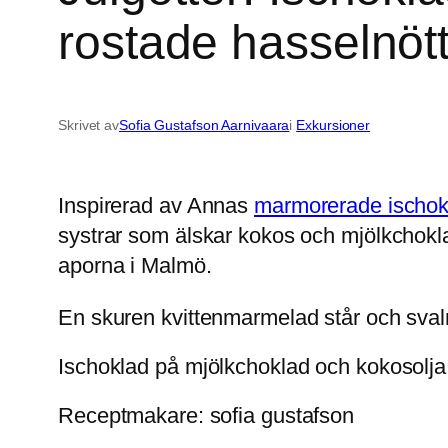
rostade hasselnött
Skrivet av
Sofia Gustafson Aarnivaara
i
Exkursioner
Inspirerad av Annas
marmorerade ischok
systrar som älskar kokos och mjölkchokla
aporna i Malmö.
En skuren kvittenmarmelad står och svalna
Ischoklad på mjölkchoklad och kokosolja 
Receptmakare: sofia gustafson