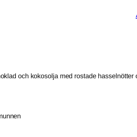
choklad och kokosolja med rostade hasselnötter o
i munnen
!