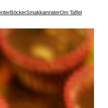
enter
Böcker
Smakkamrater
Om Taffel