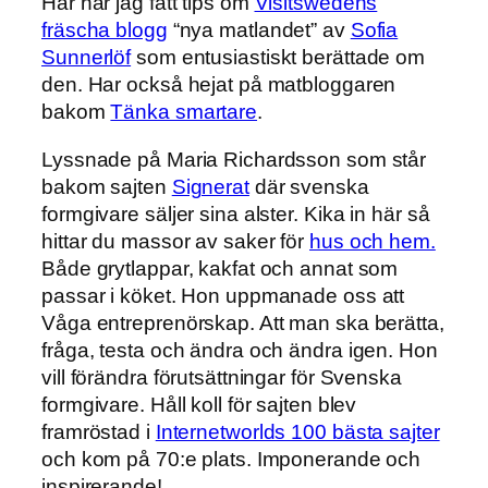
Här har jag fått tips om
Visitswedens
fräscha blogg
“nya matlandet” av
Sofia
Sunnerlöf
som entusiastiskt berättade om
den. Har också hejat på matbloggaren
bakom
Tänka smartare
.
Lyssnade på Maria Richardsson som står
bakom sajten
Signerat
där svenska
formgivare säljer sina alster. Kika in här så
hittar du massor av saker för
hus och hem.
Både grytlappar, kakfat och annat som
passar i köket. Hon uppmanade oss att
Våga entreprenörskap. Att man ska berätta,
fråga, testa och ändra och ändra igen. Hon
vill förändra förutsättningar för Svenska
formgivare. Håll koll för sajten blev
framröstad i
Internetworlds 100 bästa sajter
och kom på 70:e plats. Imponerande och
inspirerande!