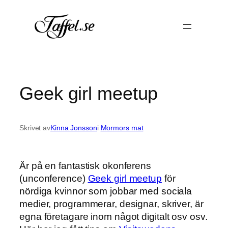
Hoppa
till
innehåll
Geek girl meetup
Skrivet av
Kinna Jonsson
i
Mormors mat
Är på en fantastisk okonferens
(unconference)
Geek girl meetup
för
nördiga kvinnor som jobbar med sociala
medier, programmerar, designar, skriver, är
egna företagare inom något digitalt osv osv.