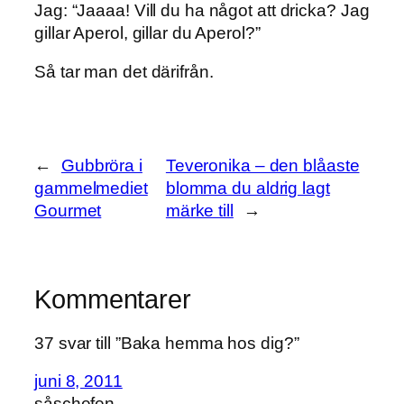
Jag: “Jaaaa! Vill du ha något att dricka? Jag
gillar Aperol, gillar du Aperol?”
Så tar man det därifrån.
←
Gubbröra i
Teveronika – den blåaste
gammelmediet
blomma du aldrig lagt
Gourmet
märke till
→
Kommentarer
37 svar till ”Baka hemma hos dig?”
juni 8, 2011
såschefen