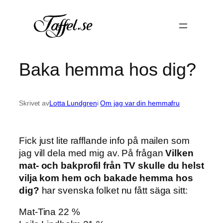
Hoppa
till
innehåll
Baka hemma hos dig?
Skrivet av
Lotta Lundgren
i
Om jag var din hemmafru
Fick just lite rafflande info på mailen som
jag vill dela med mig av. På frågan
Vilken
mat- och bakprofil från TV skulle du helst
vilja kom hem och bakade hemma hos
dig?
har svenska folket nu fått säga sitt:
Mat-Tina 22 %