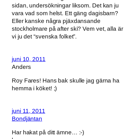
sidan, undersökningar liksom. Det kan ju
vara vad som helst. Ett gäng dagisbarn?
Eller kanske några pjäxdansande
stockholmare på after ski? Vem vet, alla är
vi ju det “svenska folket”.
juni 10, 2011
Anders
Roy Fares! Hans bak skulle jag gärna ha
hemma i köket! ;)
juni 11, 2011
Bondjäntan
Har hakat på ditt ämne… :-)