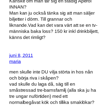
Kanske om man tar sig en stadig Aperol
INNAN?
Man kan ju också tänka sig att man säljer
biljetter i dörrn. Till grannar och
liknande.Vad kan det vara värt att se en tv-
människa baka loss? 150 kr inkl drinkbiljett,
känns det rimligt?
juni 8, 2011
maria
men skulle inte DU vilja störta in hos nån
och börja riva i skåpen?
vad skulle du laga då, säg till en
småstressad tre-barnsfamilj (alla ska ju ha
tre ungar nuförtiden) med ett
normalbegåvat kök och tillika smaklökar?